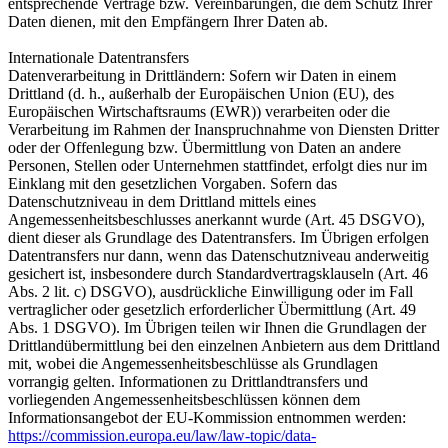
entsprechende Verträge bzw. Vereinbarungen, die dem Schutz Ihrer
Daten dienen, mit den Empfängern Ihrer Daten ab.
Internationale Datentransfers
Datenverarbeitung in Drittländern: Sofern wir Daten in einem
Drittland (d. h., außerhalb der Europäischen Union (EU), des
Europäischen Wirtschaftsraums (EWR)) verarbeiten oder die
Verarbeitung im Rahmen der Inanspruchnahme von Diensten Dritter
oder der Offenlegung bzw. Übermittlung von Daten an andere
Personen, Stellen oder Unternehmen stattfindet, erfolgt dies nur im
Einklang mit den gesetzlichen Vorgaben. Sofern das
Datenschutzniveau in dem Drittland mittels eines
Angemessenheitsbeschlusses anerkannt wurde (Art. 45 DSGVO),
dient dieser als Grundlage des Datentransfers. Im Übrigen erfolgen
Datentransfers nur dann, wenn das Datenschutzniveau anderweitig
gesichert ist, insbesondere durch Standardvertragsklauseln (Art. 46
Abs. 2 lit. c) DSGVO), ausdrückliche Einwilligung oder im Fall
vertraglicher oder gesetzlich erforderlicher Übermittlung (Art. 49
Abs. 1 DSGVO). Im Übrigen teilen wir Ihnen die Grundlagen der
Drittlandübermittlung bei den einzelnen Anbietern aus dem Drittland
mit, wobei die Angemessenheitsbeschlüsse als Grundlagen
vorrangig gelten. Informationen zu Drittlandtransfers und
vorliegenden Angemessenheitsbeschlüssen können dem
Informationsangebot der EU-Kommission entnommen werden:
https://commission.europa.eu/law/law-topic/data-