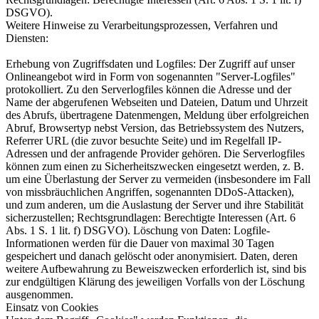
DSGVO).
Weitere Hinweise zu Verarbeitungsprozessen, Verfahren und
Diensten:
Erhebung von Zugriffsdaten und Logfiles: Der Zugriff auf unser
Onlineangebot wird in Form von sogenannten "Server-Logfiles"
protokolliert. Zu den Serverlogfiles können die Adresse und der
Name der abgerufenen Webseiten und Dateien, Datum und Uhrzeit
des Abrufs, übertragene Datenmengen, Meldung über erfolgreichen
Abruf, Browsertyp nebst Version, das Betriebssystem des Nutzers,
Referrer URL (die zuvor besuchte Seite) und im Regelfall IP-
Adressen und der anfragende Provider gehören. Die Serverlogfiles
können zum einen zu Sicherheitszwecken eingesetzt werden, z. B.
um eine Überlastung der Server zu vermeiden (insbesondere im Fall
von missbräuchlichen Angriffen, sogenannten DDoS-Attacken),
und zum anderen, um die Auslastung der Server und ihre Stabilität
sicherzustellen; Rechtsgrundlagen: Berechtigte Interessen (Art. 6
Abs. 1 S. 1 lit. f) DSGVO). Löschung von Daten: Logfile-
Informationen werden für die Dauer von maximal 30 Tagen
gespeichert und danach gelöscht oder anonymisiert. Daten, deren
weitere Aufbewahrung zu Beweiszwecken erforderlich ist, sind bis
zur endgültigen Klärung des jeweiligen Vorfalls von der Löschung
ausgenommen.
Einsatz von Cookies