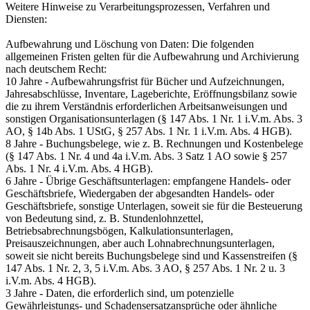
Weitere Hinweise zu Verarbeitungsprozessen, Verfahren und
Diensten:
Aufbewahrung und Löschung von Daten: Die folgenden
allgemeinen Fristen gelten für die Aufbewahrung und Archivierung
nach deutschem Recht:
10 Jahre - Aufbewahrungsfrist für Bücher und Aufzeichnungen,
Jahresabschlüsse, Inventare, Lageberichte, Eröffnungsbilanz sowie
die zu ihrem Verständnis erforderlichen Arbeitsanweisungen und
sonstigen Organisationsunterlagen (§ 147 Abs. 1 Nr. 1 i.V.m. Abs. 3
AO, § 14b Abs. 1 UStG, § 257 Abs. 1 Nr. 1 i.V.m. Abs. 4 HGB).
8 Jahre - Buchungsbelege, wie z. B. Rechnungen und Kostenbelege
(§ 147 Abs. 1 Nr. 4 und 4a i.V.m. Abs. 3 Satz 1 AO sowie § 257
Abs. 1 Nr. 4 i.V.m. Abs. 4 HGB).
6 Jahre - Übrige Geschäftsunterlagen: empfangene Handels- oder
Geschäftsbriefe, Wiedergaben der abgesandten Handels- oder
Geschäftsbriefe, sonstige Unterlagen, soweit sie für die Besteuerung
von Bedeutung sind, z. B. Stundenlohnzettel,
Betriebsabrechnungsbögen, Kalkulationsunterlagen,
Preisauszeichnungen, aber auch Lohnabrechnungsunterlagen,
soweit sie nicht bereits Buchungsbelege sind und Kassenstreifen (§
147 Abs. 1 Nr. 2, 3, 5 i.V.m. Abs. 3 AO, § 257 Abs. 1 Nr. 2 u. 3
i.V.m. Abs. 4 HGB).
3 Jahre - Daten, die erforderlich sind, um potenzielle
Gewährleistungs- und Schadensersatzansprüche oder ähnliche