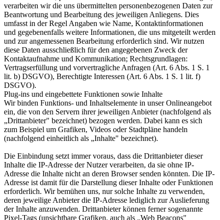
verarbeiten wir die uns übermittelten personenbezogenen Daten zur
Beantwortung und Bearbeitung des jeweiligen Anliegens. Dies
umfasst in der Regel Angaben wie Name, Kontaktinformationen
und gegebenenfalls weitere Informationen, die uns mitgeteilt werden
und zur angemessenen Bearbeitung erforderlich sind. Wir nutzen
diese Daten ausschließlich für den angegebenen Zweck der
Kontaktaufnahme und Kommunikation; Rechtsgrundlagen:
Vertragserfüllung und vorvertragliche Anfragen (Art. 6 Abs. 1 S. 1
lit. b) DSGVO), Berechtigte Interessen (Art. 6 Abs. 1 S. 1 lit. f)
DSGVO).
Plug-ins und eingebettete Funktionen sowie Inhalte
Wir binden Funktions- und Inhaltselemente in unser Onlineangebot
ein, die von den Servern ihrer jeweiligen Anbieter (nachfolgend als
„Drittanbieter" bezeichnet) bezogen werden. Dabei kann es sich
zum Beispiel um Grafiken, Videos oder Stadtpläne handeln
(nachfolgend einheitlich als „Inhalte" bezeichnet).
Die Einbindung setzt immer voraus, dass die Drittanbieter dieser
Inhalte die IP-Adresse der Nutzer verarbeiten, da sie ohne IP-
Adresse die Inhalte nicht an deren Browser senden könnten. Die IP-
Adresse ist damit für die Darstellung dieser Inhalte oder Funktionen
erforderlich. Wir bemühen uns, nur solche Inhalte zu verwenden,
deren jeweilige Anbieter die IP-Adresse lediglich zur Auslieferung
der Inhalte anzuwenden. Drittanbieter können ferner sogenannte
Pixel-Tags (unsichtbare Grafiken, auch als „Web Beacons"